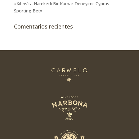
«Kıbrıs’ta Hareketli Bir Kumar Deneyimi: Cyprus
Sporting Bet»
Comentarios recientes