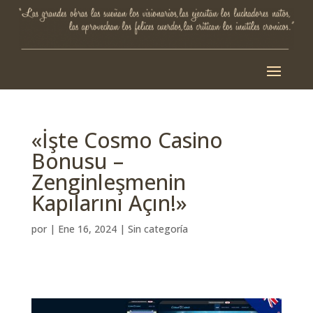
«İşte Cosmo Casino
Bonusu –
Zenginleşmenin
Kapılarını Açın!»
por
|
Ene 16, 2024
| Sin categoría