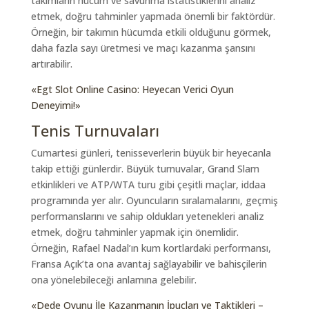
takımların hücum ve savunma istatistiklerini analiz
etmek, doğru tahminler yapmada önemli bir faktördür.
Örneğin, bir takımın hücumda etkili olduğunu görmek,
daha fazla sayı üretmesi ve maçı kazanma şansını
artırabilir.
«Egt Slot Online Casino: Heyecan Verici Oyun
Deneyimi!»
Tenis Turnuvaları
Cumartesi günleri, tenisseverlerin büyük bir heyecanla
takip ettiği günlerdir. Büyük turnuvalar, Grand Slam
etkinlikleri ve ATP/WTA turu gibi çeşitli maçlar, iddaa
programında yer alır. Oyuncuların sıralamalarını, geçmiş
performanslarını ve sahip oldukları yetenekleri analiz
etmek, doğru tahminler yapmak için önemlidir.
Örneğin, Rafael Nadal’ın kum kortlardaki performansı,
Fransa Açık’ta ona avantaj sağlayabilir ve bahisçilerin
ona yönelebileceği anlamına gelebilir.
«Dede Oyunu İle Kazanmanın İpuçları ve Taktikleri –