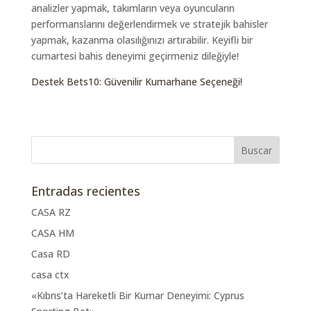
analizler yapmak, takımların veya oyuncuların
performanslarını değerlendirmek ve stratejik bahisler
yapmak, kazanma olasılığınızı artırabilir. Keyifli bir
cumartesi bahis deneyimi geçirmeniz dileğiyle!
Destek Bets10: Güvenilir Kumarhane Seçeneği!
Entradas recientes
CASA RZ
CASA HM
Casa RD
casa ctx
«Kıbrıs’ta Hareketli Bir Kumar Deneyimi: Cyprus