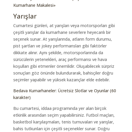
Kumarhane Makalesi»
Yarışlar
Cumartesi günleri, at yarışları veya motorsporları gibi
çeşitli yarışlar da kumarhane severlere heyecanlı bir
seçenek sunar. At yarışlarında, atların form durumu,
pist şartları ve jokey performansları gibi faktörler
dikkate alınır. Aynı şekilde, motorsporlarında da
sürücülerin yetenekleri, araç performansı ve hava
koşulları gibi etmenler önemlidir. Oluşabilecek sürpriz
sonuçları göz önünde bulundurarak, bahisçiler doğru
seçimler yapabilir ve yüksek kazançlar elde edebilir.
Bedava Kumarhaneler: Ücretsiz Slotlar ve Oyunlar (60
karakter)
Bu cumartesi, iddaa programında yer alan birçok
etkinlik arasından seçim yapabilirsiniz. Futbol maçları,
basketbol karşılaşmaları, tenis turnuvaları ve yarışlar,
bahis tutkunları için çeşitli seçenekler sunar. Doğru