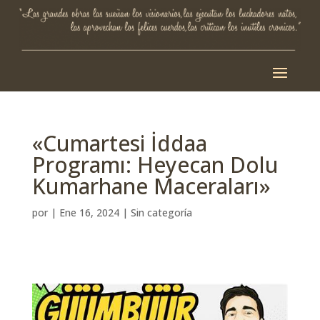
«Cumartesi İddaa
Programı: Heyecan Dolu
Kumarhane Maceraları»
por
|
Ene 16, 2024
| Sin categoría