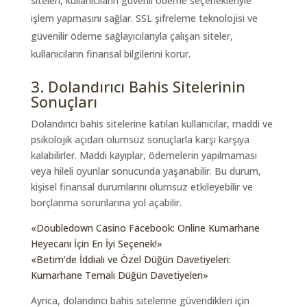
siteleri, kullanıcıların güvenli ödeme seçenekleriyle
işlem yapmasını sağlar. SSL şifreleme teknolojisi ve
güvenilir ödeme sağlayıcılarıyla çalışan siteler,
kullanıcıların finansal bilgilerini korur.
3. Dolandırıcı Bahis Sitelerinin
Sonuçları
Dolandırıcı bahis sitelerine katılan kullanıcılar, maddi ve
psikolojik açıdan olumsuz sonuçlarla karşı karşıya
kalabilirler. Maddi kayıplar, ödemelerin yapılmaması
veya hileli oyunlar sonucunda yaşanabilir. Bu durum,
kişisel finansal durumlarını olumsuz etkileyebilir ve
borçlanma sorunlarına yol açabilir.
«Doubledown Casino Facebook: Online Kumarhane
Heyecanı İçin En İyi Seçenek!»
«Betim’de İddialı ve Özel Düğün Davetiyeleri:
Kumarhane Temalı Düğün Davetiyeleri»
Ayrıca, dolandırıcı bahis sitelerine güvendikleri için