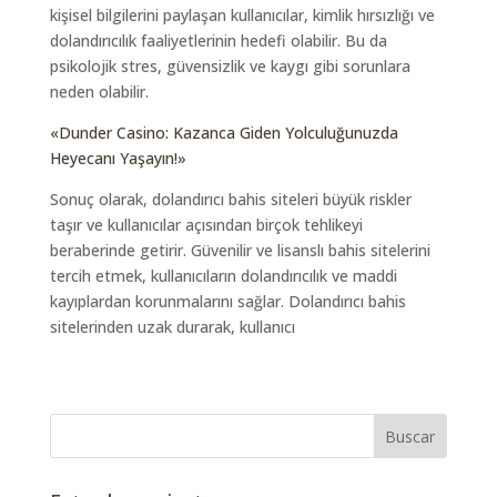
kişisel bilgilerini paylaşan kullanıcılar, kimlik hırsızlığı ve
dolandırıcılık faaliyetlerinin hedefi olabilir. Bu da
psikolojik stres, güvensizlik ve kaygı gibi sorunlara
neden olabilir.
«Dunder Casino: Kazanca Giden Yolculuğunuzda
Heyecanı Yaşayın!»
Sonuç olarak, dolandırıcı bahis siteleri büyük riskler
taşır ve kullanıcılar açısından birçok tehlikeyi
beraberinde getirir. Güvenilir ve lisanslı bahis sitelerini
tercih etmek, kullanıcıların dolandırıcılık ve maddi
kayıplardan korunmalarını sağlar. Dolandırıcı bahis
sitelerinden uzak durarak, kullanıcı