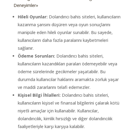
Deneyimler»
Hileli Oyunlar:
Dolandırıcı bahis siteleri, kullanıcıların
kazanma şansını düşüren veya oyun sonuçlarını
manipüle eden hileli oyunlar sunabilir. Bu sayede,
kullanıcıların daha fazla paralarını kaybetmeleri
sağlanır.
Ödeme Sorunları:
Dolandırıcı bahis siteleri,
kullanıcıların kazandıkları paraları ödemeyebilir veya
ödeme sürelerinde gecikmeler yaşatabilir. Bu
durumda kullanıcılar haklarını aramakta zorluk yaşar
ve maddi zararlarını telafi edemezler.
Kişisel Bilgi İhlalleri:
Dolandırıcı bahis siteleri,
kullanıcıların kişisel ve finansal bilgilerini çalarak kötü
niyetli amaçlar için kullanabilir. Kullanıcılar,
dolandırıcılık, kimlik hırsızlığı ve diğer dolandırıcılık
faaliyetleriyle karşı karşıya kalabilir.