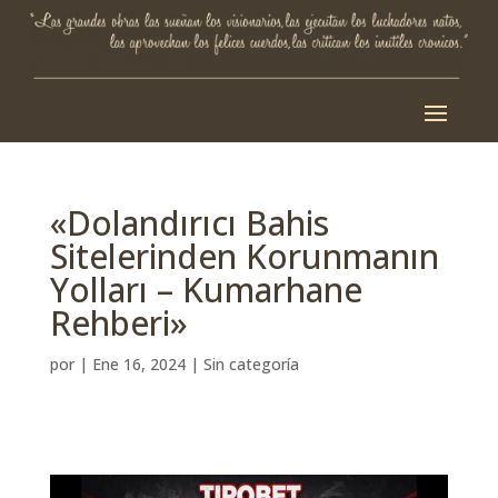
«Dolandırıcı Bahis
Sitelerinden Korunmanın
Yolları – Kumarhane
Rehberi»
por
|
Ene 16, 2024
| Sin categoría