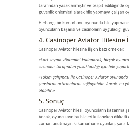
tarafından yasaklanmıştır ve tespit edildiğinde oyu
güvenlik önlemleri alarak hile yapmaya çalışan o
Herhangi bir kumarhane oyununda hile yapmanın r
oyuncuların başarısı ve casinoların uyguladığı gü
4. Casinoper Aviator Hilesine İ
Casinoper Aviator hilesine ilişkin bazı örnekler:
«Kart sayma yöntemini kullanarak, birçok oyuncu
casinolar tarafından yasaklandığı için hile yapar
«Takım çalışması ile Casinoper Aviator oyununda 
şanslarını artırmalarını sağlayabilir. Ancak, bu 
olabilir.»
5. Sonuç
Casinoper Aviator hilesi, oyuncuların kazanma şans
Ancak, oyuncuların bu hileleri kullanırken dikkatl
zaman unutmayın ki kumarhane oyunları, şans fak