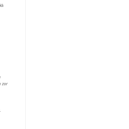
klı
a
ı zor
.