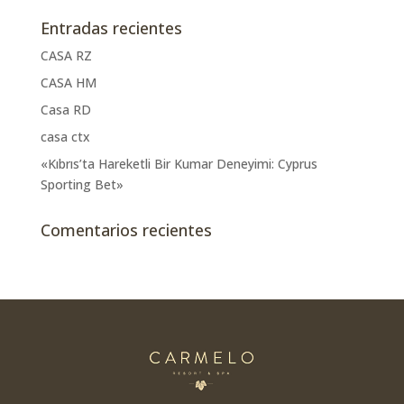
Entradas recientes
CASA RZ
CASA HM
Casa RD
casa ctx
«Kıbrıs’ta Hareketli Bir Kumar Deneyimi: Cyprus
Sporting Bet»
Comentarios recientes