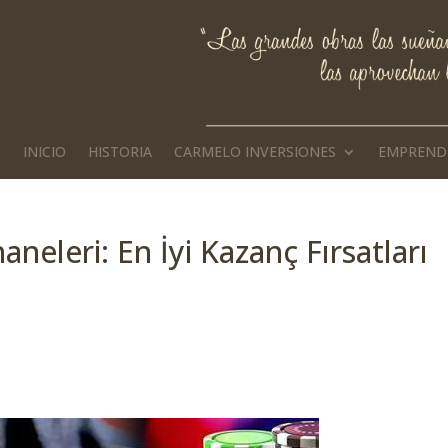
INICIO
HISTORIA
CARMELO INVERSIONES
EMPREND
neleri: En İyi Kazanç Fırsatları