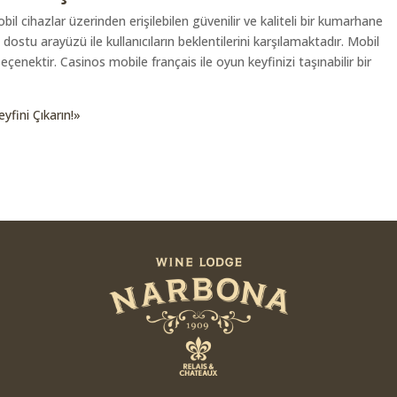
il cihazlar üzerinden erişilebilen güvenilir ve kaliteli bir kumarhane
dostu arayüzü ile kullanıcıların beklentilerini karşılamaktadır. Mobil
çenektir. Casinos mobile français ile oyun keyfinizi taşınabilir bir
fini Çıkarın!»