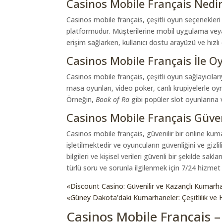
Casinos Mobile Français Nedi
Casinos mobile français, çeşitli oyun seçenekleri
platformudur. Müşterilerine mobil uygulama veya w
erişim sağlarken, kullanıcı dostu arayüzü ve hızl
Casinos Mobile Français İle O
Casinos mobile français, çeşitli oyun sağlayıcıları
masa oyunları, video poker, canlı krupiyelerle oyn
Örneğin,
Book of Ra
gibi popüler slot oyunlarına
Casinos Mobile Français Güven
Casinos mobile français, güvenilir bir online ku
işletilmektedir ve oyuncuların güvenliğini ve gizl
bilgileri ve kişisel verileri güvenli bir şekilde sak
türlü soru ve sorunla ilgilenmek için 7/24 hizmet
«Discount Casino: Güvenilir ve Kazançlı Kumarh
«Güney Dakota’daki Kumarhaneler: Çeşitlilik ve
Casinos Mobile Français 