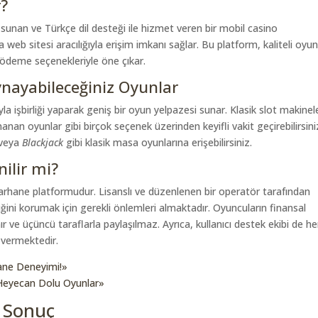
r?
 sunan ve Türkçe dil desteği ile hizmet veren bir mobil casino
eb sitesi aracılığıyla erişim imkanı sağlar. Bu platform, kaliteli oyun
ı ödeme seçenekleriyle öne çıkar.
ynayabileceğiniz Oyunlar
yla işbirliği yaparak geniş bir oyun yelpazesi sunar. Klasik slot makinele
anan oyunlar gibi birçok seçenek üzerinden keyifli vakit geçirebilirsini
 veya
Blackjack
gibi klasik masa oyunlarına erişebilirsiniz.
ilir mi?
marhane platformudur. Lisanslı ve düzenlenen bir operatör tarafından
iliğini korumak için gerekli önlemleri almaktadır. Oyuncuların finansal
lanır ve üçüncü taraflarla paylaşılmaz. Ayrıca, kullanıcı destek ekibi de he
 vermektedir.
ane Deneyimi!»
 Heyecan Dolu Oyunlar»
– Sonuç