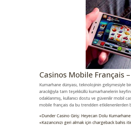
Casinos Mobile Français –
Kumarhane dünyası, teknolojinin gelişmesiyle birl
aracılığıyla tam teşekküllü kumarhanelerin keyf
odaklanmış, kullanıcı dostu ve güvenilir mobil c
mobile français da bu trendden etkilenenlerden bi
«Dunder Casino Giriş: Heyecan Dolu Kumarhane
«Kazancınızı geri almak için chargeback bahis itira