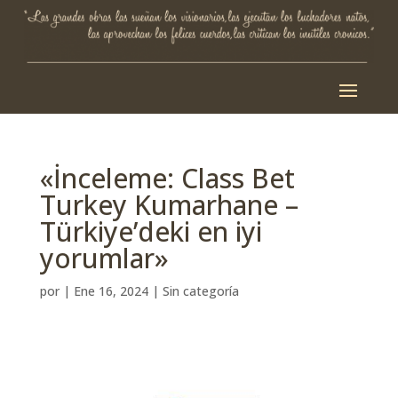
«İnceleme: Class Bet
Turkey Kumarhane –
Türkiye’deki en iyi
yorumlar»
por
|
Ene 16, 2024
| Sin categoría