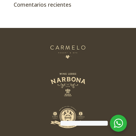
Comentarios recientes