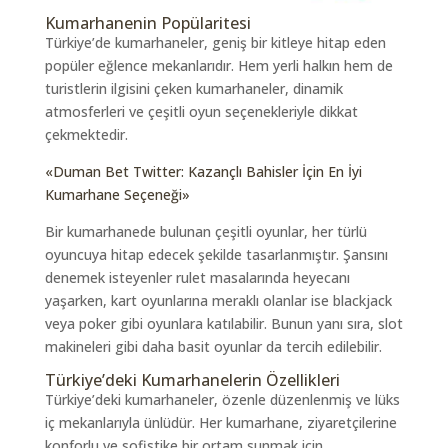
Kumarhanenin Popülaritesi
Türkiye’de kumarhaneler, geniş bir kitleye hitap eden
popüler eğlence mekanlarıdır. Hem yerli halkın hem de
turistlerin ilgisini çeken kumarhaneler, dinamik
atmosferleri ve çeşitli oyun seçenekleriyle dikkat
çekmektedir.
«Duman Bet Twitter: Kazançlı Bahisler İçin En İyi
Kumarhane Seçeneği»
Bir kumarhanede bulunan çeşitli oyunlar, her türlü
oyuncuya hitap edecek şekilde tasarlanmıştır. Şansını
denemek isteyenler rulet masalarında heyecanı
yaşarken, kart oyunlarına meraklı olanlar ise blackjack
veya poker gibi oyunlara katılabilir. Bunun yanı sıra, slot
makineleri gibi daha basit oyunlar da tercih edilebilir.
Türkiye’deki Kumarhanelerin Özellikleri
Türkiye’deki kumarhaneler, özenle düzenlenmiş ve lüks
iç mekanlarıyla ünlüdür. Her kumarhane, ziyaretçilerine
konforlu ve sofistike bir ortam sunmak için