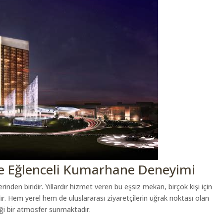
 ve Eğlenceli Kumarhane Deneyimi
nden biridir. Yıllardır hizmet veren bu eşsiz mekan, birçok kişi için
r. Hem yerel hem de uluslararası ziyaretçilerin uğrak noktası olan
iği bir atmosfer sunmaktadır.