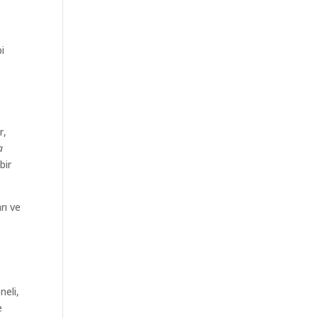
i
r,
a
bir
rı ve
neli,
e