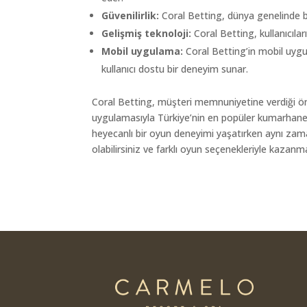
Güvenilirlik:
Coral Betting, dünya genelinde bi
Gelişmiş teknoloji:
Coral Betting, kullanıcıla
Mobil uygulama:
Coral Betting’in mobil uygula
kullanıcı dostu bir deneyim sunar.
Coral Betting, müşteri memnuniyetine verdiği öne
uygulamasıyla Türkiye’nin en popüler kumarhanele
heyecanlı bir oyun deneyimi yaşatırken aynı zama
olabilirsiniz ve farklı oyun seçenekleriyle kazanma