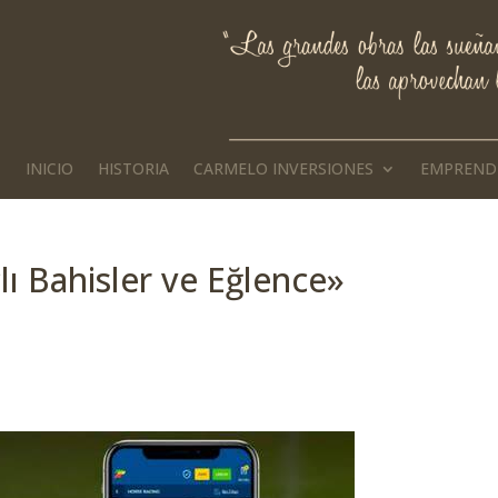
INICIO
HISTORIA
CARMELO INVERSIONES
EMPREND
lı Bahisler ve Eğlence»