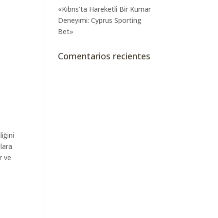
«Kıbrıs’ta Hareketli Bir Kumar
Deneyimi: Cyprus Sporting
Bet»
Comentarios recientes
iğini
lara
r ve