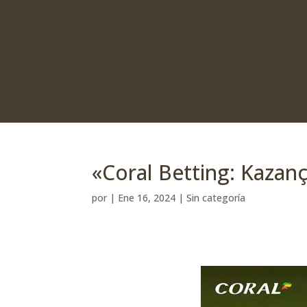
«Coral Betting: Kazanç
por
|
Ene 16, 2024
| Sin categoría