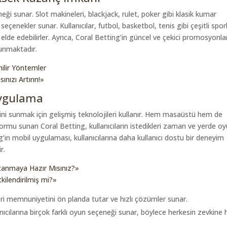
neği sunar. Slot makineleri, blackjack, rulet, poker gibi klasik kumar
 seçenekler sunar. Kullanıcılar, futbol, ​​basketbol, tenis gibi çeşitli spor
elde edebilirler. Ayrıca, Coral Betting’in güncel ve çekici promosyonla
sunmaktadır.
ilir Yöntemler
nızı Artırın!»
Uygulama
mini sunmak için gelişmiş teknolojileri kullanır. Hem masaüstü hem de
tformu sunan Coral Betting, kullanıcıların istedikleri zaman ve yerde o
’in mobil uygulaması, kullanıcılarına daha kullanıcı dostu bir deneyim
r.
zanmaya Hazır Mısınız?»
ilendirilmiş mi?»
i memnuniyetini ön planda tutar ve hızlı çözümler sunar.
nıcılarına birçok farklı oyun seçeneği sunar, böylece herkesin zevkine 