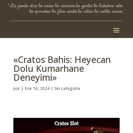
«Cratos Bahis: Heyecan
Dolu Kumarhane
Deneyimi»
por
|
Ene 16, 2024
| Sin categoría