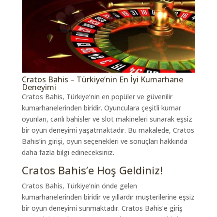
Cratos Bahis – Türkiye’nin En İyi Kumarhane
Deneyimi
Cratos Bahis, Türkiye’nin en popüler ve güvenilir
kumarhanelerinden biridir. Oyunculara çeşitli kumar
oyunları, canlı bahisler ve slot makineleri sunarak eşsiz
bir oyun deneyimi yaşatmaktadır. Bu makalede, Cratos
Bahis’in girişi, oyun seçenekleri ve sonuçları hakkında
daha fazla bilgi edineceksiniz.
Cratos Bahis’e Hoş Geldiniz!
Cratos Bahis, Türkiye’nin önde gelen
kumarhanelerinden biridir ve yıllardır müşterilerine eşsiz
bir oyun deneyimi sunmaktadır. Cratos Bahis’e giriş