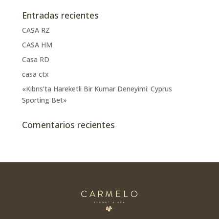
Entradas recientes
CASA RZ
CASA HM
Casa RD
casa ctx
«Kıbrıs’ta Hareketli Bir Kumar Deneyimi: Cyprus
Sporting Bet»
Comentarios recientes