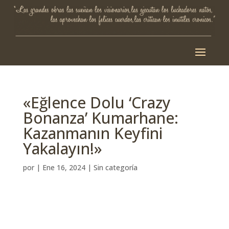
«Eğlence Dolu ‘Crazy
Bonanza’ Kumarhane:
Kazanmanın Keyfini
Yakalayın!»
por
|
Ene 16, 2024
| Sin categoría