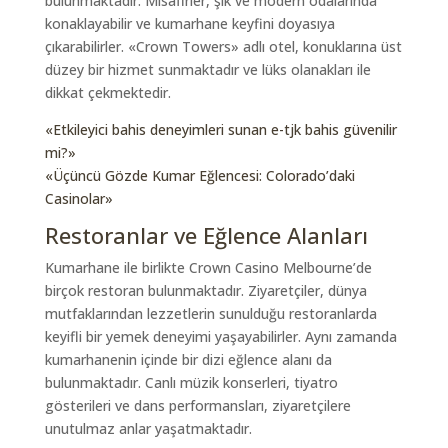
bulunmaktadır. Misafirler, şık ve modern odalarında
konaklayabilir ve kumarhane keyfini doyasıya
çıkarabilirler. «Crown Towers» adlı otel, konuklarına üst
düzey bir hizmet sunmaktadır ve lüks olanakları ile
dikkat çekmektedir.
«Etkileyici bahis deneyimleri sunan e-tjk bahis güvenilir
mi?»
«Üçüncü Gözde Kumar Eğlencesi: Colorado’daki
Casinolar»
Restoranlar ve Eğlence Alanları
Kumarhane ile birlikte Crown Casino Melbourne’de
birçok restoran bulunmaktadır. Ziyaretçiler, dünya
mutfaklarından lezzetlerin sunulduğu restoranlarda
keyifli bir yemek deneyimi yaşayabilirler. Aynı zamanda
kumarhanenin içinde bir dizi eğlence alanı da
bulunmaktadır. Canlı müzik konserleri, tiyatro
gösterileri ve dans performansları, ziyaretçilere
unutulmaz anlar yaşatmaktadır.