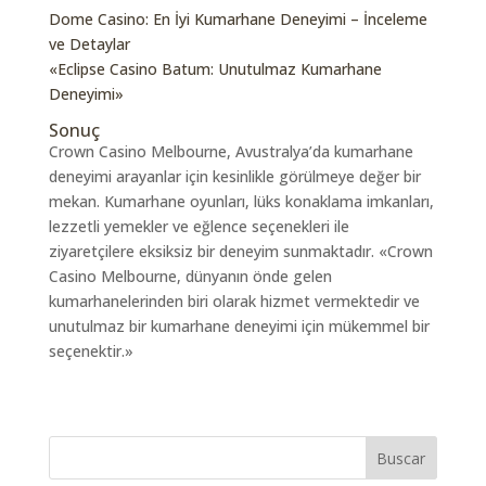
Dome Casino: En İyi Kumarhane Deneyimi – İnceleme
ve Detaylar
«Eclipse Casino Batum: Unutulmaz Kumarhane
Deneyimi»
Sonuç
Crown Casino Melbourne, Avustralya’da kumarhane
deneyimi arayanlar için kesinlikle görülmeye değer bir
mekan. Kumarhane oyunları, lüks konaklama imkanları,
lezzetli yemekler ve eğlence seçenekleri ile
ziyaretçilere eksiksiz bir deneyim sunmaktadır. «Crown
Casino Melbourne, dünyanın önde gelen
kumarhanelerinden biri olarak hizmet vermektedir ve
unutulmaz bir kumarhane deneyimi için mükemmel bir
seçenektir.»