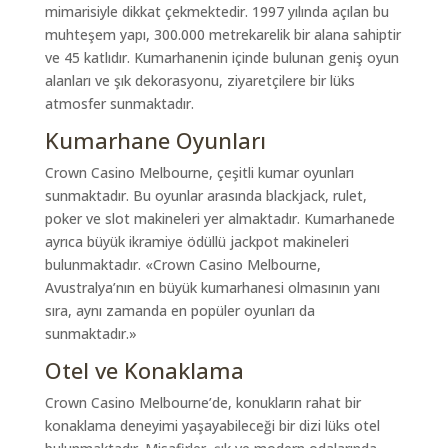
mimarisiyle dikkat çekmektedir. 1997 yılında açılan bu
muhteşem yapı, 300.000 metrekarelik bir alana sahiptir
ve 45 katlıdır. Kumarhanenin içinde bulunan geniş oyun
alanları ve şık dekorasyonu, ziyaretçilere bir lüks
atmosfer sunmaktadır.
Kumarhane Oyunları
Crown Casino Melbourne, çeşitli kumar oyunları
sunmaktadır. Bu oyunlar arasında blackjack, rulet,
poker ve slot makineleri yer almaktadır. Kumarhanede
ayrıca büyük ikramiye ödüllü jackpot makineleri
bulunmaktadır. «Crown Casino Melbourne,
Avustralya’nın en büyük kumarhanesi olmasının yanı
sıra, aynı zamanda en popüler oyunları da
sunmaktadır.»
Otel ve Konaklama
Crown Casino Melbourne’de, konukların rahat bir
konaklama deneyimi yaşayabileceği bir dizi lüks otel