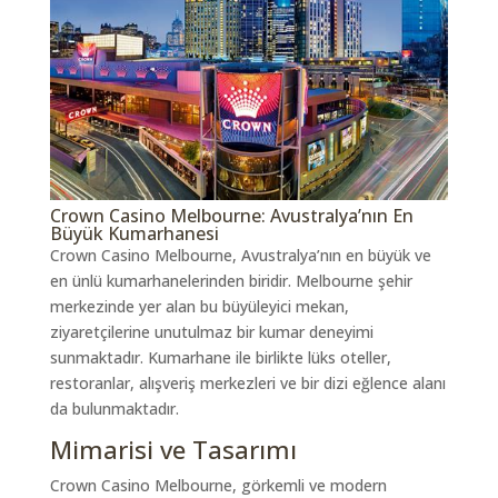
Crown Casino Melbourne: Avustralya’nın En
Büyük Kumarhanesi
Crown Casino Melbourne, Avustralya’nın en büyük ve
en ünlü kumarhanelerinden biridir. Melbourne şehir
merkezinde yer alan bu büyüleyici mekan,
ziyaretçilerine unutulmaz bir kumar deneyimi
sunmaktadır. Kumarhane ile birlikte lüks oteller,
restoranlar, alışveriş merkezleri ve bir dizi eğlence alanı
da bulunmaktadır.
Mimarisi ve Tasarımı
Crown Casino Melbourne, görkemli ve modern