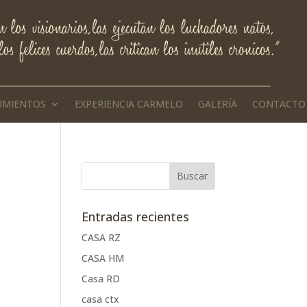
IMIENTOS
EXPERIENCIA CARMELO
GALERÍA
CONTACTO
Entradas recientes
CASA RZ
CASA HM
Casa RD
casa ctx