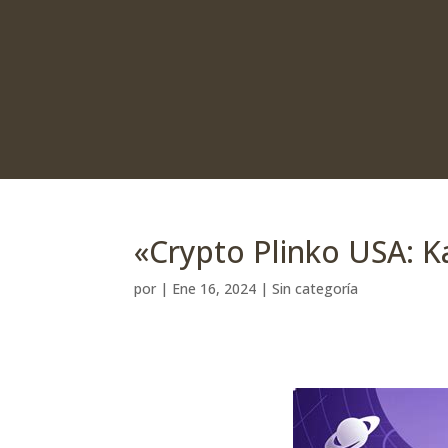
«Crypto Plinko USA: 
por
|
Ene 16, 2024
| Sin categoría