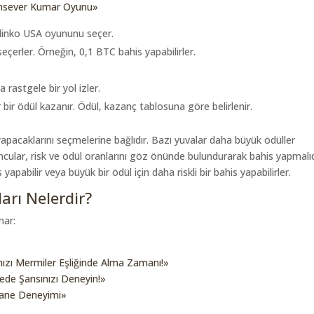
vansever Kumar Oyunu»
Plinko USA oyununu seçer.
eçerler. Örneğin, 0,1 BTC bahis yapabilirler.
 rastgele bir yol izler.
ir ödül kazanır. Ödül, kazanç tablosuna göre belirlenir.
apacaklarını seçmelerine bağlıdır. Bazı yuvalar daha büyük ödüller
ncular, risk ve ödül oranlarını göz önünde bulundurarak bahis yapmalıd
yapabilir veya büyük bir ödül için daha riskli bir bahis yapabilirler.
arı Nelerdir?
nar:
ı Mermiler Eşliğinde Alma Zamanı!»
de Şansınızı Deneyin!»
hane Deneyimi»