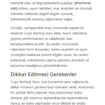
rehberlik eder ve bilgi birikimlerini paylaşır.
[Platform
Adı]
sizlere, oyun taktikleri, maç analizleri ve stratejik
hamleler hakkında değerli bilgiler sunarak,
bahislerinizde avantaj sağlamanızı sağlar.
Örneğin, şampiyonluk maçı öncesinde yapılan bir
analizde Csgo Betting Guru ekibi, favori takımların
geçmiş performansını ve rakipleriyle olan
karşılaşmalarını inceler. Bu analiz sonucunda,
takımların form durumları, harita seçimleri ve oyun
stratejileri hakkında önemli bilgiler sunar. Bu verileri
kullanarak, bahislerinizi yapma şansınızı artırabilir ve
kazanma olasılığınızı yükseltebilirsiniz.
Dikkat Edilmesi Gerekenler
Csgo Betting Guru, size kazanma şansı sağlasa da,
dikkat etmeniz gereken bazı noktalar vardır.
Kontrolsüz
bir şekilde bahis yapmak
veya
kaybetmeyi kabul
etmeme
gibi olumsuz alışkanlıklardan kaçınmalısınız.
Ayrıca, bir bahis yapmadan önce dikkatli bir analiz