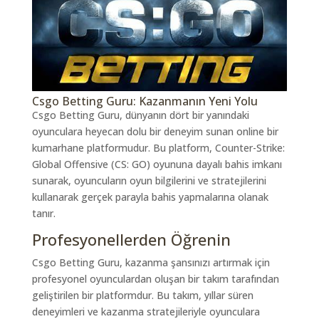
Csgo Betting Guru: Kazanmanın Yeni Yolu
Csgo Betting Guru, dünyanın dört bir yanındaki
oyunculara heyecan dolu bir deneyim sunan online bir
kumarhane platformudur. Bu platform, Counter-Strike:
Global Offensive (CS: GO) oyununa dayalı bahis imkanı
sunarak, oyuncuların oyun bilgilerini ve stratejilerini
kullanarak gerçek parayla bahis yapmalarına olanak
tanır.
Profesyonellerden Öğrenin
Csgo Betting Guru, kazanma şansınızı artırmak için
profesyonel oyunculardan oluşan bir takım tarafından
geliştirilen bir platformdur. Bu takım, yıllar süren
deneyimleri ve kazanma stratejileriyle oyunculara