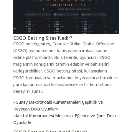
CSGO Betting Sites Nedir?
CSGO betting sites, Counter-Strike: Global Offensive
(CSGO) oyunu üzerine bahis yapma imkanı sunan
online platformlardır. Bu sitelerde, oyuncular CSGO
maçlarının sonuçlarını tahmin edebilir ve bahislerini
yerleştirebilirler. CSGO betting sitesi, kullanıcıların
CSGO turnuvaları ve maçlarında heyecanını artırmak ve
para kazanmak için kullanabilecekleri bir kumarhane
deneyimi sunar.
«Güney Dakota’daki Kumarhaneler: Çeşitlilik ve
Heyecan Dolu Oyunlar»
«Kristal Kumarhanesi Moskova: Eğlence ve Şans Dolu
Oyunlar!»