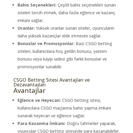
Bahis Seçenekleri:
Çeşitli bahis seçenekleri sunan
siteleri tercih etmek, daha fazla eğlence ve kazanç
imkanı sağlar.
Oranlar:
Yüksek oranlar sunan siteler, oyuncuların
daha yüksek kazançlar elde etmesini sağlar.
Bonuslar ve Promosyonlar:
Bazı CSGO betting
siteleri, kullanıcılara hoş geldin bonusu, yatırım
bonusu veya kayıp iadesi gibi farklı bonuslar ve
promosyonlar sunabilir.
CSGO Betting Sitesi Avantajları ve
Dezavantajları
Avantajlar
Eğlence ve Heyecan:
CSGO betting sitesi,
kullanıcılara CSGO maçlarına bahis yapma imkanı
sunarak heyecan ve eğlence sağlar.
Para Kazanma İmkanı:
Doğru tahminler yaparak,
oyuncular CSGO betting sitesinde para kazanabilirler.