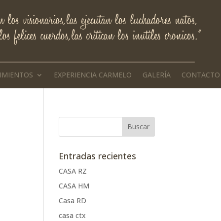
IMIENTOS
EXPERIENCIA CARMELO
GALERÍA
CONTACTO
Entradas recientes
CASA RZ
CASA HM
Casa RD
casa ctx