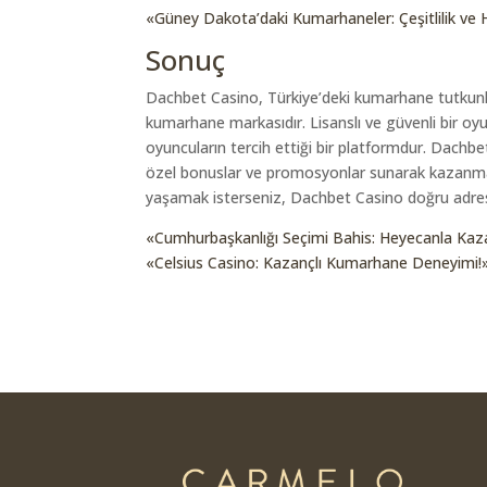
«Güney Dakota’daki Kumarhaneler: Çeşitlilik ve
Sonuç
Dachbet Casino, Türkiye’deki kumarhane tutkunlar
kumarhane markasıdır. Lisanslı ve güvenli bir oy
oyuncuların tercih ettiği bir platformdur. Dachb
özel bonuslar ve promosyonlar sunarak kazanma şa
yaşamak isterseniz, Dachbet Casino doğru adre
«Cumhurbaşkanlığı Seçimi Bahis: Heyecanla Kaza
«Celsius Casino: Kazançlı Kumarhane Deneyimi!