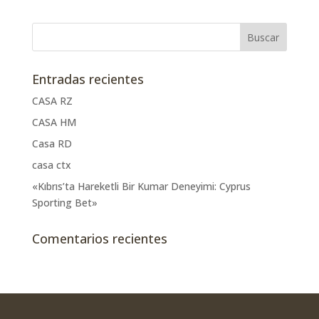
Entradas recientes
CASA RZ
CASA HM
Casa RD
casa ctx
«Kıbrıs’ta Hareketli Bir Kumar Deneyimi: Cyprus
Sporting Bet»
Comentarios recientes