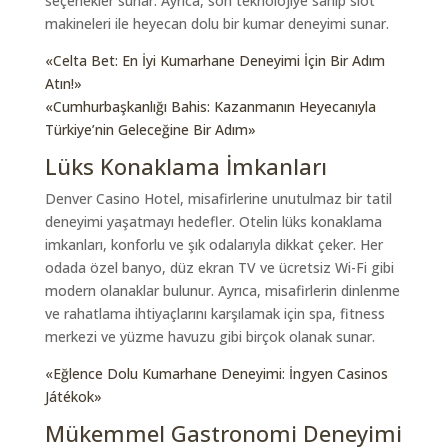
seçenekler sunar. Ayrıca, son teknolojiye sahip slot
makineleri ile heyecan dolu bir kumar deneyimi sunar.
«Celta Bet: En İyi Kumarhane Deneyimi İçin Bir Adım
Atın!»
«Cumhurbaşkanlığı Bahis: Kazanmanın Heyecanıyla
Türkiye’nin Geleceğine Bir Adım»
Lüks Konaklama İmkanları
Denver Casino Hotel, misafirlerine unutulmaz bir tatil
deneyimi yaşatmayı hedefler. Otelin lüks konaklama
imkanları, konforlu ve şık odalarıyla dikkat çeker. Her
odada özel banyo, düz ekran TV ve ücretsiz Wi-Fi gibi
modern olanaklar bulunur. Ayrıca, misafirlerin dinlenme
ve rahatlama ihtiyaçlarını karşılamak için spa, fitness
merkezi ve yüzme havuzu gibi birçok olanak sunar.
«Eğlence Dolu Kumarhane Deneyimi: İngyen Casinos
Játékok»
Mükemmel Gastronomi Deneyimi