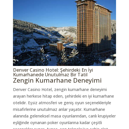
Denver Casino Hotel: Şehirdeki En İyi
Kumarhanede Unutulmaz Bir Tatil
Zengin Kumarhane Deneyimi
Denver Casino Hotel, zengin kumarhane deneyimi
arayan herkese hitap eden, şehirdeki en iyi kumarhane
otelidir. Eşsiz atmosferi ve geniş oyun seçenekleriyle
misafirlerine unutulmaz anlar yaşatır. Kumarhane
alanında geleneksel masa oyunlarından, canlı krupiyeler
eşliğinde oynanan poker oyunlarına kadar çeşitli