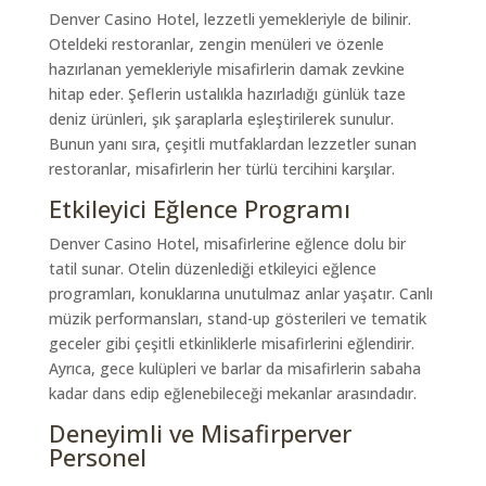
Denver Casino Hotel, lezzetli yemekleriyle de bilinir.
Oteldeki restoranlar, zengin menüleri ve özenle
hazırlanan yemekleriyle misafirlerin damak zevkine
hitap eder. Şeflerin ustalıkla hazırladığı günlük taze
deniz ürünleri, şık şaraplarla eşleştirilerek sunulur.
Bunun yanı sıra, çeşitli mutfaklardan lezzetler sunan
restoranlar, misafirlerin her türlü tercihini karşılar.
Etkileyici Eğlence Programı
Denver Casino Hotel, misafirlerine eğlence dolu bir
tatil sunar. Otelin düzenlediği etkileyici eğlence
programları, konuklarına unutulmaz anlar yaşatır. Canlı
müzik performansları, stand-up gösterileri ve tematik
geceler gibi çeşitli etkinliklerle misafirlerini eğlendirir.
Ayrıca, gece kulüpleri ve barlar da misafirlerin sabaha
kadar dans edip eğlenebileceği mekanlar arasındadır.
Deneyimli ve Misafirperver
Personel