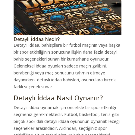
Detaylı İddaa Nedir?
Detaylı iddaa, bahisçilere bir futbol maçının veya başka
bir spor etkinliğinin sonucuna ilişkin daha fazla detaylı
bahis seçenekleri sunan bir kumarhane oyunudur.
Geleneksel iddaa oyunları sadece maçın galibini,
beraberliği veya maç sonucunu tahmin etmeye
dayanırken, detaylı iddaa bahisleri, oyunculara birçok
farklı seçenek sunar.
Detaylı İddaa Nasıl Oynanır?
Detaylı iddaa oynamak için öncelikle bir spor etkinliği
seçmeniz gerekmektedir. Futbol, basketbol, tenis gibi
birçok spor dalı detaylı iddaa oyununun oynanabileceği
seçenekler arasındadır. Ardından, seçtiğiniz spor