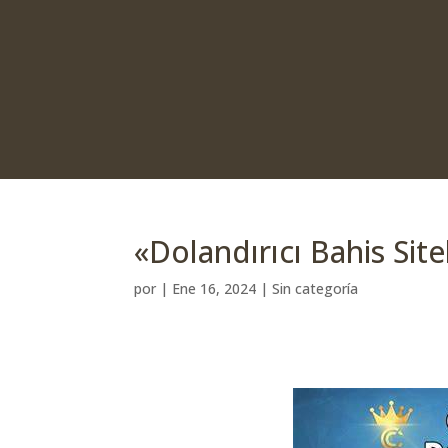
«Dolandırıcı Bahis Sit
por
|
Ene 16, 2024
| Sin categoría