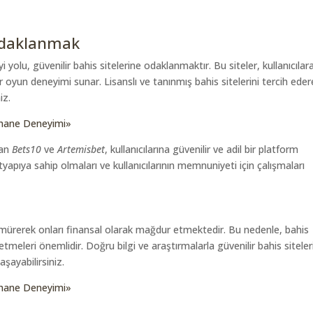
 Odaklanmak
 yolu, güvenilir bahis sitelerine odaklanmaktır. Bu siteler, kullanıcılara
ir oyun deneyimi sunar. Lisanslı ve tanınmış bahis sitelerini tercih eder
iz.
arhane Deneyimi»
lan
Bets10
ve
Artemisbet
, kullanıcılarına güvenilir ve adil bir platform
tyapıya sahip olmaları ve kullanıcılarının memnuniyeti için çalışmaları
 sömürerek onları finansal olarak mağdur etmektedir. Bu nedenle, bahis
 etmeleri önemlidir. Doğru bilgi ve araştırmalarla güvenilir bahis sitele
aşayabilirsiniz.
arhane Deneyimi»