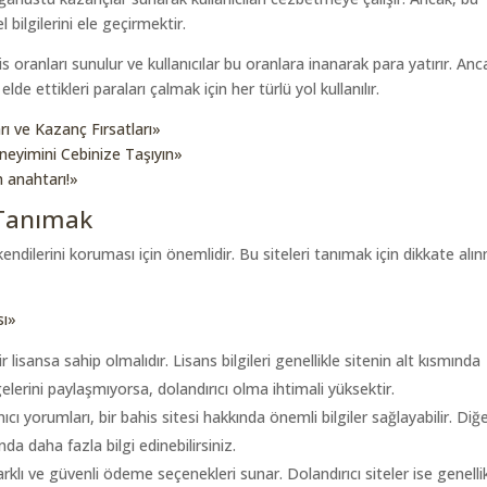
 bilgilerini ele geçirmektir.
s oranları sunulur ve kullanıcılar bu oranlara inanarak para yatırır. Anc
de ettikleri paraları çalmak için her türlü yol kullanılır.
rı ve Kazanç Fırsatları»
yimini Cebinize Taşıyın»
 anahtarı!»
i Tanımak
 kendilerini koruması için önemlidir. Bu siteleri tanımak için dikkate alı
sı»
r lisansa sahip olmalıdır. Lisans bilgileri genellikle sitenin alt kısmında
gelerini paylaşmıyorsa, dolandırıcı olma ihtimali yüksektir.
ıcı yorumları, bir bahis sitesi hakkında önemli bilgiler sağlayabilir. Diğ
nda daha fazla bilgi edinebilirsiniz.
farklı ve güvenli ödeme seçenekleri sunar. Dolandırıcı siteler ise genelli