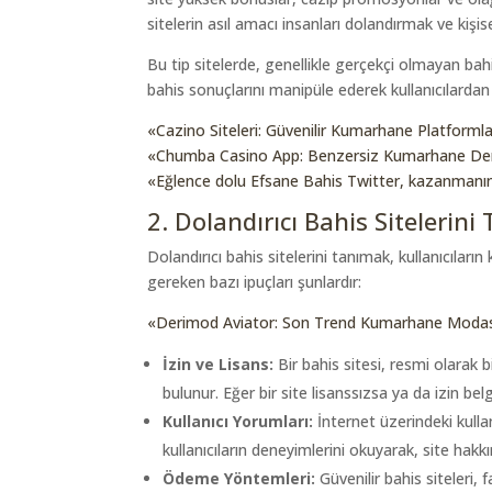
sitelerin asıl amacı insanları dolandırmak ve kişisel
Bu tip sitelerde, genellikle gerçekçi olmayan bahi
bahis sonuçlarını manipüle ederek kullanıcılardan el
«Cazino Siteleri: Güvenilir Kumarhane Platformla
«Chumba Casino App: Benzersiz Kumarhane Dene
«Eğlence dolu Efsane Bahis Twitter, kazanmanın
2. Dolandırıcı Bahis Sitelerin
Dolandırıcı bahis sitelerini tanımak, kullanıcıların
gereken bazı ipuçları şunlardır:
«Derimod Aviator: Son Trend Kumarhane Moda
İzin ve Lisans:
Bir bahis sitesi, resmi olarak bi
bulunur. Eğer bir site lisanssızsa ya da izin bel
Kullanıcı Yorumları:
İnternet üzerindeki kullan
kullanıcıların deneyimlerini okuyarak, site hakkı
Ödeme Yöntemleri:
Güvenilir bahis siteleri, 