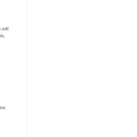
 adil
ek,
rine