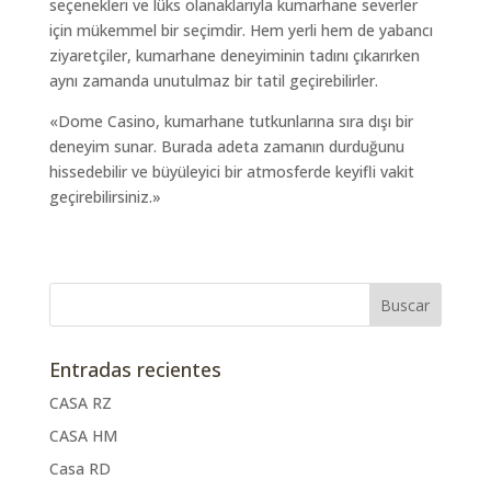
seçenekleri ve lüks olanaklarıyla kumarhane severler
için mükemmel bir seçimdir. Hem yerli hem de yabancı
ziyaretçiler, kumarhane deneyiminin tadını çıkarırken
aynı zamanda unutulmaz bir tatil geçirebilirler.
«Dome Casino, kumarhane tutkunlarına sıra dışı bir
deneyim sunar. Burada adeta zamanın durduğunu
hissedebilir ve büyüleyici bir atmosferde keyifli vakit
geçirebilirsiniz.»
Entradas recientes
CASA RZ
CASA HM
Casa RD