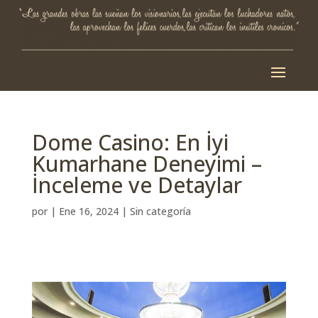
Dome Casino: En İyi
Kumarhane Deneyimi –
İnceleme ve Detaylar
por
|
Ene 16, 2024
| Sin categoría