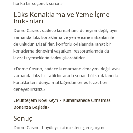
harika bir seçenek sunar.»
Lüks Konaklama ve Yeme İçme
İmkanları
Dome Casino, sadece kumarhane deneyimi değil, aynı
zamanda lüks konaklama ve yeme içme imkanları ile
de ünlüdür. Misafirler, konforlu odalarında rahat bir
konaklama deneyimi yaşarken, restoranlarında da
lezzetli yemeklerin tadını çıkarabilirler.
«Dome Casino, sadece kumarhane deneyimi değil, aynı
zamanda lüks bir tatili bir arada sunar. Lüks odalarında
konaklarken, dünya mutfağından enfes lezzetleri
deneyebilirsiniz.»
«Muhteşem Noel Keyfi – Kumarhanede Christmas
Bonanza Başladı!»
Sonuç
Dome Casino, büyüleyici atmosferi, geniş oyun