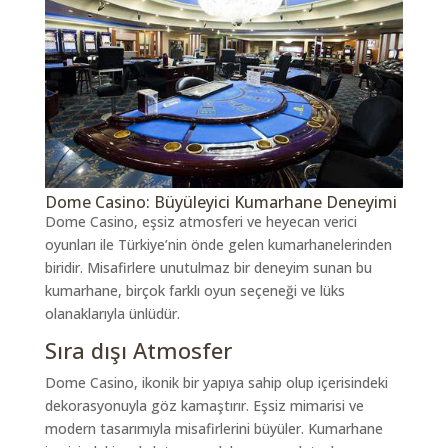
Dome Casino: Büyüleyici Kumarhane Deneyimi
Dome Casino, eşsiz atmosferi ve heyecan verici
oyunları ile Türkiye’nin önde gelen kumarhanelerinden
biridir. Misafirlere unutulmaz bir deneyim sunan bu
kumarhane, birçok farklı oyun seçeneği ve lüks
olanaklarıyla ünlüdür.
Sıra dışı Atmosfer
Dome Casino, ikonik bir yapıya sahip olup içerisindeki
dekorasyonuyla göz kamaştırır. Eşsiz mimarisi ve
modern tasarımıyla misafirlerini büyüler. Kumarhane