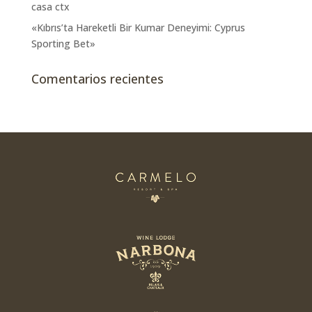
casa ctx
«Kıbrıs’ta Hareketli Bir Kumar Deneyimi: Cyprus
Sporting Bet»
Comentarios recientes