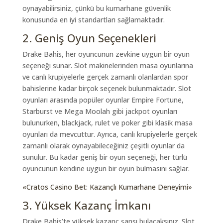
oynayabilirsiniz, çünkü bu kumarhane güvenlik
konusunda en iyi standartları sağlamaktadır.
2. Geniş Oyun Seçenekleri
Drake Bahis, her oyuncunun zevkine uygun bir oyun
seçeneği sunar. Slot makinelerinden masa oyunlarına
ve canlı krupiyelerle gerçek zamanlı olanlardan spor
bahislerine kadar birçok seçenek bulunmaktadır. Slot
oyunları arasında popüler oyunlar Empire Fortune,
Starburst ve Mega Moolah gibi jackpot oyunları
bulunurken, blackjack, rulet ve poker gibi klasik masa
oyunları da mevcuttur. Ayrıca, canlı krupiyelerle gerçek
zamanlı olarak oynayabileceğiniz çeşitli oyunlar da
sunulur. Bu kadar geniş bir oyun seçeneği, her türlü
oyuncunun kendine uygun bir oyun bulmasını sağlar.
«Cratos Casino Bet: Kazançlı Kumarhane Deneyimi»
3. Yüksek Kazanç İmkanı
Drake Bahis’te yüksek kazanç şansı bulacaksınız. Slot