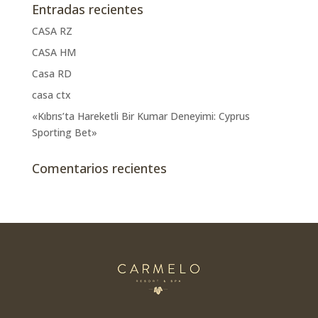
Entradas recientes
CASA RZ
CASA HM
Casa RD
casa ctx
«Kıbrıs’ta Hareketli Bir Kumar Deneyimi: Cyprus
Sporting Bet»
Comentarios recientes