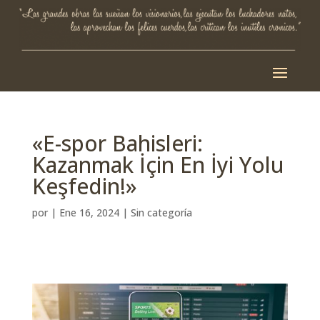
«E-spor Bahisleri:
Kazanmak İçin En İyi Yolu
Keşfedin!»
por
|
Ene 16, 2024
| Sin categoría