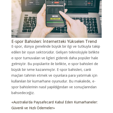
E-spor Bahisleri: İnternetteki Yükselen Trend
E-spor, dünya genelinde büyük bir ilgi ve tutkuyla takip
edilen bir oyun sektörüdür. Gelişen teknolojiyle birlikte
e-spor turnuvaları ve ligleri giderek daha popüler hale
gelmiştir. Bu popülarite ile birlikte, e-spor bahisleri de
büyük bir ivme kazanmıştır. E-spor bahisleri, canlı
maçları tahmin etmek ve oyunlara para yatırmak için
kullanılan bir kumarhane oyunudur. Bu makalede, e-
spor bahislerinin nasıl yapıldığından ve sonuçlarından
bahsedeceğiz.
«Australia’da Paysafecard Kabul Eden Kumarhaneler:
Güvenli ve Hızlı Ödemeler»