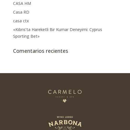
CASA HM
Casa RD
casa ctx
«Kıbrıs’ta Hareketli Bir Kumar Deneyimi: Cyprus
Sporting Bet»
Comentarios recientes