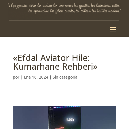
«Efdal Aviator Hile:
Kumarhane Rehberi»
por
|
Ene 16, 2024
| Sin categoría