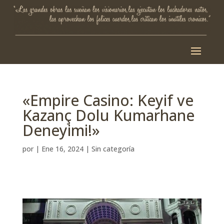
«Empire Casino: Keyif ve
Kazanç Dolu Kumarhane
Deneyimi!»
por
|
Ene 16, 2024
| Sin categoría